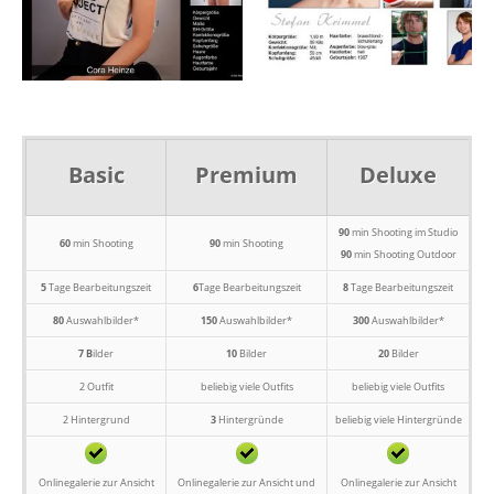
Basic
Premium
Deluxe
90
min Shooting im Studio
60
min Shooting
90
min Shooting
90
min Shooting Outdoor
5
Tage Bearbeitungszeit
6
Tage Bearbeitungszeit
8
Tage Bearbeitungszeit
80
Auswahlbilder*
150
Auswahlbilder*
300
Auswahlbilder*
7 B
ilder
10
Bilder
20
Bilder
2 Outfit
beliebig viele Outfits
beliebig viele Outfits
2 Hintergrund
3
Hintergründe
beliebig viele Hintergründe
Onlinegalerie zur Ansicht
Onlinegalerie zur Ansicht und
Onlinegalerie zur Ansicht